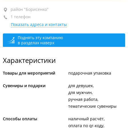
район "Борисенко", ул. Часовитина, 11
район "Борисенко"
1 телефон
+7 (423) 292-75-22
Показать адреса и контакты
По предварительной записи
закрыто, откроется
через 56 мин.
Поднять эту компанию
в разделах наверх
Характеристики
Товары для мероприятий
подарочная упаковка
Сувениры и подарки
для девушек
для мужчин
ручная работа
тематические сувениры
Способы оплаты
наличный расчёт
оплата по qr-коду