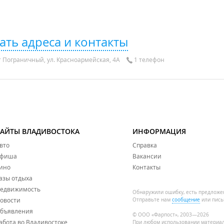
ать адреса и контакты
 Пограничный, ул. Красноармейская, 4А
1 телефон
САЙТЫ ВЛАДИВОСТОКА
ИНФОРМАЦИЯ
вто
Справка
фиша
Вакансии
ино
Контакты
азы отдыха
едвижимость
Обнаружили ошибку, есть предложе
овости
Отправьте нам
сообщение
или пись
бъявления
© ООО «Фарпост», 2003—2026
абота во Владивостоке
При любом использовании материа