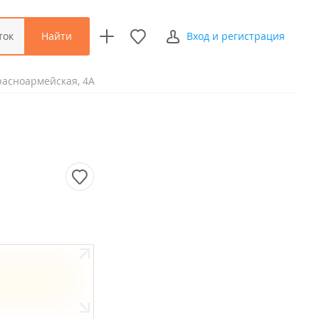
Найти
ток
Вход и регистрация
расноармейская, 4А