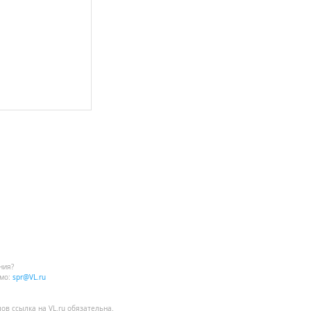
ния?
мо:
spr@VL.ru
лов
ссылка на VL.ru
обязательна.