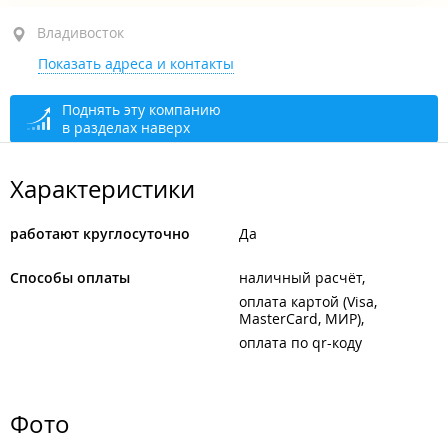
ул. Луговая, 68 стр. 3
Владивосток
Показать адреса и контакты
круглосуточно
Поднять эту компанию
в разделах наверх
Характеристики
работают круглосуточно
Да
Способы оплаты
наличный расчёт
оплата картой (Visa,
MasterCard, МИР)
оплата по qr-коду
Фото