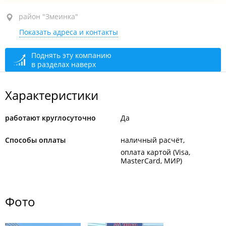
район "Змеинка", ул. Приморская, 10 стр. 3
район "Змеинка"
Показать адреса и контакты
круглосуточно
Поднять эту компанию
в разделах наверх
Характеристики
работают круглосуточно
Да
Способы оплаты
наличный расчёт
оплата картой (Visa,
MasterCard, МИР)
Фото