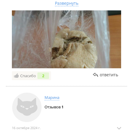
совершенно без фарша.
Развернуть
Смотрю, не я одна с Вашим рваным пян-се. Может
действительно, вы их пинаете до точки продажи?
ответить
Спасибо
2
Марина
Отзывов
1
16 октября 2024 г.