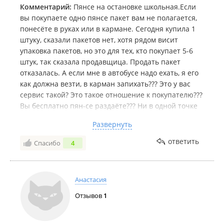
Комментарий:
Пянсе на остановке школьная.Если
вы покупаете одно пянсе пакет вам не полагается,
понесёте в руках или в кармане. Сегодня купила 1
штуку, сказали пакетов нет, хотя рядом висит
упаковка пакетов, но это для тех, кто покупает 5-6
штук, так сказала продавщица. Продать пакет
отказалась. А если мне в автобусе надо ехать, я его
как должна везти, в карман запихать??? Это у вас
сервис такой? Это такое отношение к покупателю???
Вы бесплатно пян-се раздаёте??? Ни в одной точке
продажи фастфуда такого нет, либо бесплатно пакет,
Развернуть
либо покупаешь, не важно сколько штук ты
купил.Мало того, что мне нахамили, ещё и
ответить
Спасибо
4
оскорбили, за то, что я попросила продать мне
пакет. Ситуация абсурдная. О производителе
никакой информации , ни юридического адреса ни
Анастасия
номера телефона, ничего. Написать обращение
руководству куда? На деревню дедушке?
Отзывов
1