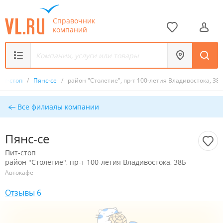
Справочник
компаний
ит-стоп
/
Пянс-се
/
район "Столетие", пр-т 100-летия Владивостока, 38Б
Все филиалы компании
Пянс-се
Пит-стоп
район "Столетие", пр-т 100-летия Владивостока, 38Б
Автокафе
Отзывы 6