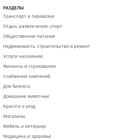
женщина , она сделала вид что нас не слышит.
РАЗДЕЛЫ
Сервис оставляет желать лучшего. . Я б устроила
Транспорт и перевозки
там такой бы скандал если бы она не была
старушкой. Уважаю старость, какой бы она ни была
Отдых, развлечения, спорт
Общественное питание
Недвижимость, строительство и ремонт
Услуги населению
Финансы и страхование
Снабжение компаний
Для бизнеса
Домашние животные
Красота и уход
Магазины
Мебель и интерьер
Медицина и здоровье