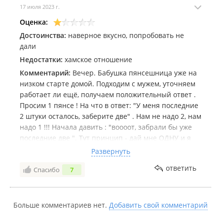
17 июля 2023 г.
Оценка:
Достоинства:
наверное вкусно, попробовать не
дали
Недостатки:
хамское отношение
Комментарий:
Вечер. Бабушка пянсешница уже на
низком старте домой. Подходим с мужем, уточняем
работает ли ещё, получаем положительный ответ .
Просим 1 пянсе ! На что в ответ: "У меня последние
2 штуки осталось, заберите две" . Нам не надо 2, нам
надо 1 !!! Начала давить : "воооот, забрали бы уже
последние две ". Тут принцип - дай мне ОДНУ и я
пошла ! В этот момент подходит ещё клиент ,
Развернуть
говорит есть пянсе ? На что бабуля в ответ : сколько
ответить
Спасибо
7
вам надо ? На что клиент говорит "два" . И та просто
игнорируя нас с мужем и взглядом и словом, как
будто мы перестали для неё существовать в
принципе отдает этому клиенту два пянсе . На мой
Больше комментариев нет.
Добавить свой комментарий
вопрос А как же мы, ничего не перепутали ли вы