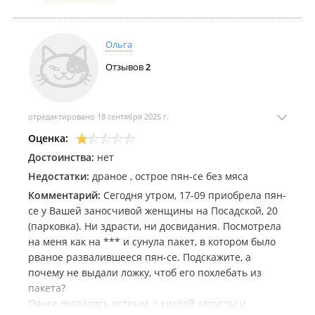
Ольга
Отзывов
2
отредактировано 18 сентября 2025 г.
Оценка:
Достоинства:
нет
Недостатки:
драное , острое пян-се без мяса
Комментарий:
Сегодня утром, 17-09 приобрела пян-
се у Вашей заносчивой женщины на Посадской, 20
(парковка). Ни здрасти, ни досвидания. Посмотрела
на меня как на *** и сунула пакет, в котором было
рваное развалившееся пян-се. Подскажите, а
почему не выдали ложку, чтоб его похлебать из
пакета?
Пянсе оказалось острым, с кислой капусты и