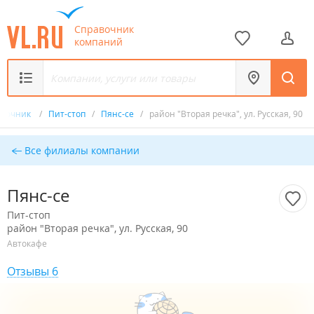
Справочник
компаний
авочник
/
Пит-стоп
/
Пянс-се
/
район "Вторая речка", ул. Русская, 90
Все филиалы компании
Пянс-се
Пит-стоп
район "Вторая речка", ул. Русская, 90
Автокафе
Отзывы 6