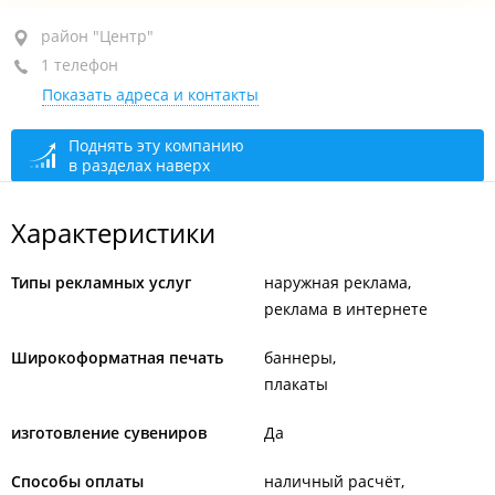
район "Центр", ул. Нерчинская, 10
район "Центр"
1 телефон
+7 924 008-07-01
Показать адреса и контакты
По предварительной записи
открыто: 09:00–19:00
Поднять эту компанию
в разделах наверх
Характеристики
Типы рекламных услуг
наружная реклама
реклама в интернете
Широкоформатная печать
баннеры
плакаты
изготовление сувениров
Да
Способы оплаты
наличный расчёт