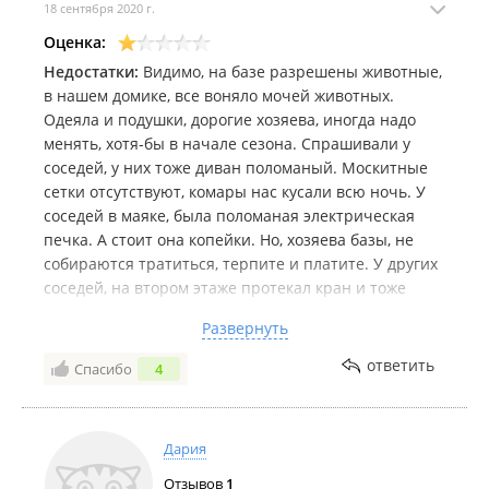
18 сентября 2020 г.
Оценка:
Недостатки:
Видимо, на базе разрешены животные,
в нашем домике, все воняло мочей животных.
Одеяла и подушки, дорогие хозяева, иногда надо
менять, хотя-бы в начале сезона. Спрашивали у
соседей, у них тоже диван поломаный. Москитные
сетки отсутствуют, комары нас кусали всю ночь. У
соседей в маяке, была поломаная электрическая
печка. А стоит она копейки. Но, хозяева базы, не
собираются тратиться, терпите и платите. У других
соседей, на втором этаже протекал кран и тоже
никому не было дело. Беседка - ужас ужасный. На
Развернуть
базе вся мебель старая, все требует ремонта.
Двери, мебель. Хорошие отзывы, ниже , видимо
ответить
Спасибо
4
сами писали. База ужасная. Не рекомендую.
Комментарий:
Не рекомендую.
Дария
Отзывов
1