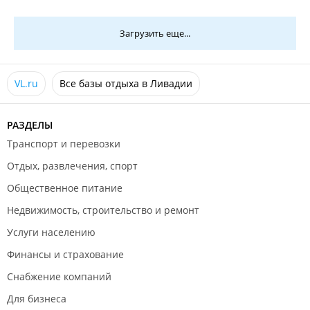
проваленное). Комары это обычное дело- о
москитных сетках там даже и не слышали! Будьте
Загрузить еще...
осторожны, не рекомендую данную дазу для отдыха!
VL.ru
Все базы отдыха в Ливадии
РАЗДЕЛЫ
Транспорт и перевозки
Отдых, развлечения, спорт
Общественное питание
Недвижимость, строительство и ремонт
Услуги населению
Финансы и страхование
Снабжение компаний
Для бизнеса