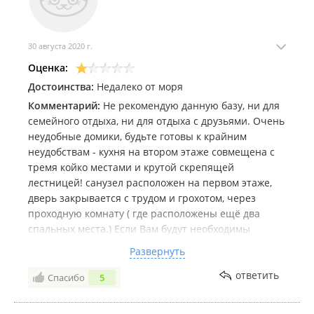
30 августа 2020 г.
Оценка:
Достоинства:
Недалеко от моря
Комментарий:
Не рекомендую данную базу, ни для
семейного отдыха, ни для отдыха с друзьями. Очень
неудобные домики, будьте готовы к крайним
неудобствам - кухня на втором этаже совмещена с
тремя койко местами и крутой скрепящей
лестницей! санузел расположен на первом этаже,
дверь закрывается с трудом и грохотом, через
проходную комнату ( где расположены ещё два
спальных места.) Если Вам будут необходимы
дополнительные одеяла или подушки - это тоже
Развернуть
огромная проблема для них. Постельное бельё
берите с собой, всё старое, застиранное! Мебель- не
ответить
Спасибо
5
пожелаешь и врагу спать на таких кроватях и
диванах (всё очень старое, изношенное,