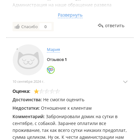
Администрация на наше обращение развела
руками и сказала : " Ну люди веселятся... у них
Развернуть
повод есть...и вы можете присоединиться" и это в
пол первого ночи.
ответить
Спасибо
0
Не адекватность и тупость хозяев просто
зашкаливает.
Никогда, никому не посоветуем данное ***.
Мария
Отзывов
1
10 сентября 2024 г.
Оценка:
Достоинства:
Не смогли оценить
Недостатки:
Отношение к клиентам
Комментарий:
Забронировали домик на сутки в
сентябре, с собакой. Заранее оплатили все
проживание, так как всего сутки никаких предоплат,
сумма целиком. Ну ок. К чести администрации нам