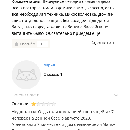
вычеркиваю из списка мест, которые хотела бы
Комментарий:
Вернулись сегодня с базы отдыха,
посетить. Очень неприятный осадок.
все в восторге, жили в домике свифт, классно, есть
вся необходимая техника, микроволновка. Домики
свифт отдельностоящие, без соседей. Для детей
батут, площадка, качели. Ребёнка с бассейна не
вытащить было. Обязательно приедем ещё
ответить
Спасибо
0
Дарья
Отзывов
1
2 сентября 2023 г.
Оценка:
Недостатки:
Отдыхали компанией состоящей из 7
человек на данной базе в августе 2023.
Арендовали 7-миместный дом с названием «Маяк»