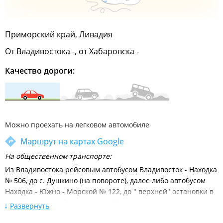
Приморский край, Ливадия
От Владивостока -, от Хабаровска -
Качество дороги:
Можно проехать на легковом автомобиле
Маршрут на картах Google
На общественном транспорте:
Из Владивостока рейсовым автобусом Владивосток - Находка
№ 506, до с. Душкино (на повороте), далее либо автобусом
Находка - Южно - Морской № 122, до " верхней" остановки в
пгт. Ливадия; либо на такси до Гостиничного комплекса "
Развернуть
Ливадия".