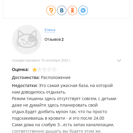
животного). Породу собак необходимо согласовывать
заранее;
Это территория для семейного отдыха, шуметь после
22:00 запрещено.
Елена
Отзывов
2
отредактировано 16 сентября 2025 г.
Оценка:
Достоинства:
Расположение
Недостатки:
Это самая ужасная база, на которой
нам доводилось отдыхать.
Режим тишины здесь отсутствует совсем, с детьми
даже не думайте здесь планировать свой
отдых.Будет долбить музон так, что ты просто
подскакиваешь в кровати - и это после 24.00
Сами дома на слабую 3...есть запах канализации,
соответственно дышать вы будете этим же.