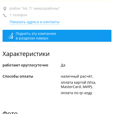
район "64, 71 микрорайоны", ул. Нейбута, 8Г
район "64, 71 микрорайоны"
1 телефон
+7 914 655-27-23
Показать адреса и контакты
круглосуточно
Поднять эту компанию
в разделах наверх
Характеристики
работают круглосуточно
Да
Способы оплаты
наличный расчёт
оплата картой (Visa,
MasterCard, МИР)
оплата по qr-коду
Фото