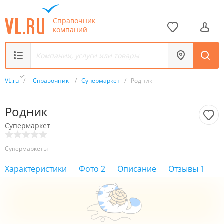
Справочник
компаний
VL.ru
/
Справочник
/
Супермаркет
/
Родник
Родник
Супермаркет
Супермаркеты
Характеристики
Фото
2
Описание
Отзывы
1