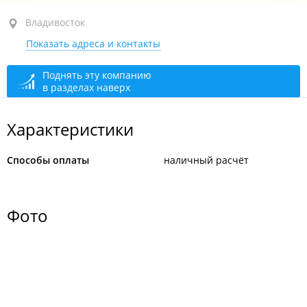
ул. Русская, 87А стр. 2
Владивосток
Показать адреса и контакты
открыто: 08:00–21:00
Поднять эту компанию
в разделах наверх
Характеристики
Способы оплаты
наличный расчёт
Фото