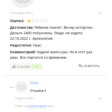
Умным Владивостоком!💓💓💓
С благодарностью к команде и делу, которое у вас
получается делать красиво!
22 октября 2022 г.
Оценка:
Достоинства:
Ребенок плачет. Вечер испорчен.
Деньги 2400 потрачены. Люди, не ходите.
22.10.2022 г. Археология.
Недостатки:
Ужас.
Комментарий:
Ходили много раз. Но в этот раз
ужас. Все портится со временем.
ответить
Спасибо
1
Инна
Отзывов
1
3 марта 2023 г.
Ответ на
комментарий
Инна