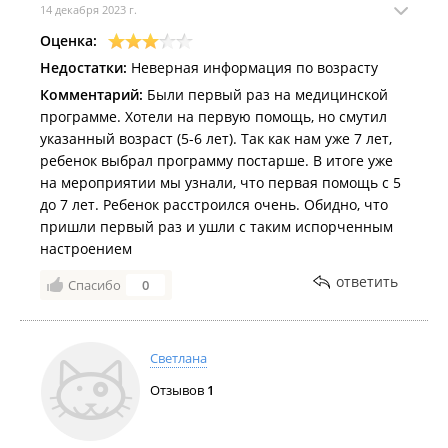
организаторам за то, что не забыли про взрослых.
14 декабря 2023 г.
Директор Татьяна очень вежливая, отзывчивая,
Оценка:
ответила на все вопросы!🫶🫶Пока дети
экспериментировали, для нас провели научно-
Недостатки:
Неверная информация по возрасту
развлекательную викторину. Один из родителей
Комментарий:
Были первый раз на медицинской
даже выиграл бесплатное посещение ребенком
программе. Хотели на первую помощь, но смутил
программы, я тоже старалась, но увы😅.Узнали кучу
указанный возраст (5-6 лет). Так как нам уже 7 лет,
лайфхаков и неожиданных фактов о науке — время
ребенок выбрал программу постарше. В итоге уже
пролетело незаметно и очень весело.
на мероприятии мы узнали, что первая помощь с 5
до 7 лет. Ребенок расстроился очень. Обидно, что
Идеальный вариант для тех, кто хочет привить
пришли первый раз и ушли с таким испорченным
ребенку любовь к знаниям через практику и игру.
настроением
Обязательно придем еще раз на другие программы!
ответить
Спасибо
0
Также узнали что можно ходить с классом, с
неплохой скидкой 🙃
Недостатки:
Нет!
Светлана
Комментарий:
Совет: Записывайтесь заранее на
сайте, места разлетаются быстро, что
Отзывов
1
неудивительно при таком уровне качества!