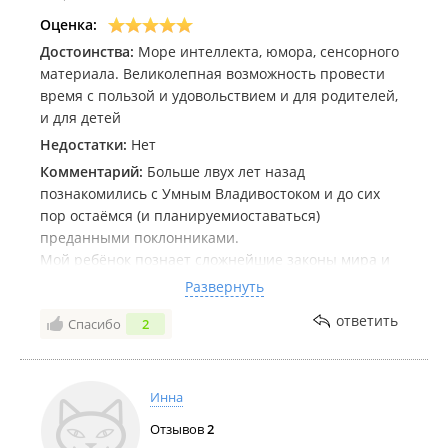
Оценка:
Достоинства:
Море интеллекта, юмора, сенсорного
материала. Великолепная возможность провести
время с пользой и удовольствием и для родителей,
и для детей
Недостатки:
Нет
Комментарий:
Больше лвух лет назад
познакомились с Умным Владивостоком и до сих
пор остаёмся (и планируемиоставаться)
преданными поклонниками.
Мой ребёнок познает сложнейшие законы мира и
естественные науки посредством сенсорного
Развернуть
проживания, через самостоятельные опыты и
ответить
Спасибо
2
исследования. А наставника Умного Владивостока
бережно и увлекательно в этом сопровождают.
Всегда с мужем остаёмся, чтобы принять участие в
викторине для взрослых, пока ребёнок в
Инна
лабораториях. И не разу не было скучно!
Отзывов
2
Нам нравиться узнавать больше об этом мире с