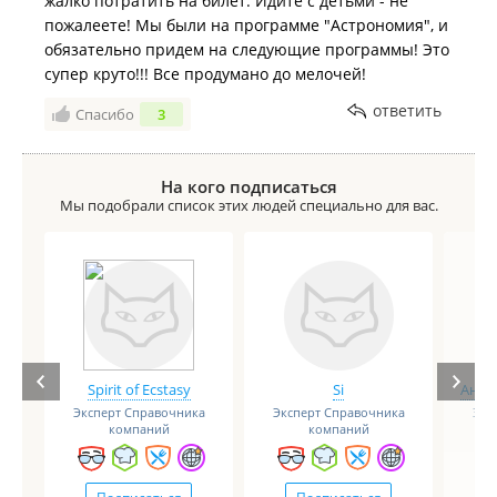
жалко потратить на билет. Идите с детьми - не
пожалеете! Мы были на программе "Астрономия", и
обязательно придем на следующие программы! Это
супер круто!!! Все продумано до мелочей!
ответить
Спасибо
3
На кого подписаться
Мы подобрали список этих людей специально для вас.
Spirit of Ecstasy
Si
Анге
Эксперт Справочника
Эксперт Справочника
Экс
компаний
компаний