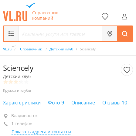
Справочник
компаний
VL.ru
/
Справочник
/
Детский клуб
/
Sciencely
Sciencely
Детский клуб
Кружки и клубы
Характеристики
Фото
9
Описание
Отзывы
10
Владивосток
Владивосток
1 телефон
+7 914 345-70-77
Показать адреса и контакты
Заказ билетов
закрыто, откроется в 10:00