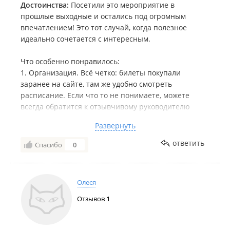
Достоинства:
Посетили это мероприятие в
прошлые выходные и остались под огромным
впечатлением! Это тот случай, когда полезное
идеально сочетается с интересным.
Что особенно понравилось:
1. Организация. Всё четко: билеты покупали
заранее на сайте, там же удобно смотреть
расписание. Если что то не понимаете, можете
всегда обратится к отзывчивому руководителю
☺️.Система предварительной записи гарантирует,
Развернуть
что не будет толпы, и каждому ребенку уделят
внимание.
ответить
Спасибо
0
2. Программа для детей. Это не просто шоу, где дети
сидят и смотрят на «фокусы». Здесь настоящие 4
лаборатории! Мой ребенок сам проводил опыты,
Олеся
занимался мини-исследованиями в области физики
и химии. Дети были настолько увлечены, что их
Отзывов
1
было не оторвать. Настоящее погружение в науку!
3. Забота о родителях. Огромное спасибо