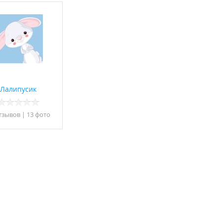
Лалипусик
тзывов
|
13 фото