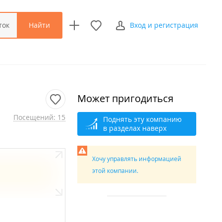
Найти
ток
Вход и регистрация
Может пригодиться
Посещений: 15
Поднять эту компанию
в разделах наверх
Хочу управлять информацией
этой компании.