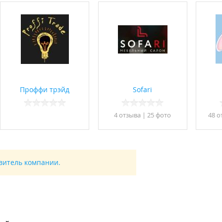
Проффи трэйд
Sofari
4 отзывa
|
25 фото
48 о
авитель компании.