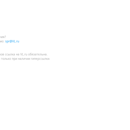
ния?
мо:
spr@VL.ru
лов
ссылка на VL.ru
обязательна.
 только при наличии гиперссылки.