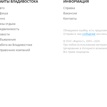
САЙТЫ ВЛАДИВОСТОКА
ИНФОРМАЦИЯ
вто
Справка
фиша
Вакансии
ино
Контакты
азы отдыха
едвижимость
Обнаружили ошибку, есть предложе
овости
Отправьте нам
сообщение
или пись
бъявления
© ООО «Фарпост», 2003—2026
абота во Владивостоке
При любом использовании материа
Цитирование в Интернете возможно
правочник компаний
Все права защищены.