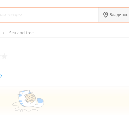
Владивос
Sea and tree
2