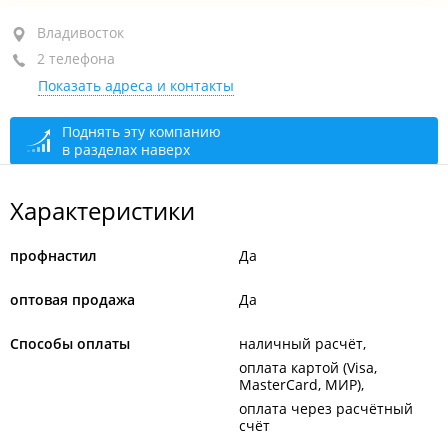
ул. Лермонтова, 5 стр. 4
Владивосток
2 телефона
+7 (423) 273-95-95
Показать адреса и контакты
+7 (423) 275-75-54
сегодня закрыто
Поднять эту компанию
в разделах наверх
Характеристики
профнастил
Да
оптовая продажа
Да
Способы оплаты
наличный расчёт
оплата картой (Visa,
MasterCard, МИР)
оплата через расчётный
счёт