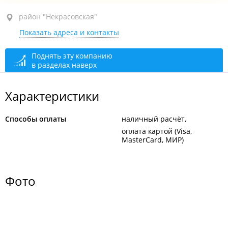
район "Некрасовская", ул. Некрасовская, 69
район "Некрасовская"
Показать адреса и контакты
рынок "Некрасовский", пав. 37
закрыто, откроется в 09:00
Поднять эту компанию
в разделах наверх
Характеристики
Способы оплаты
наличный расчёт
оплата картой (Visa,
MasterCard, МИР)
Фото