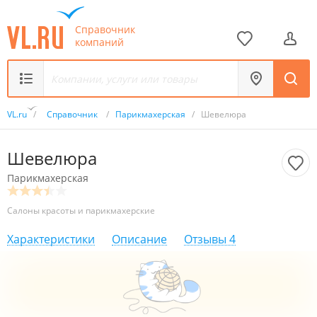
Справочник
компаний
VL.ru
/
Справочник
/
Парикмахерская
/
Шевелюра
Шевелюра
Парикмахерская
Салоны красоты и парикмахерские
Характеристики
Описание
Отзывы
4