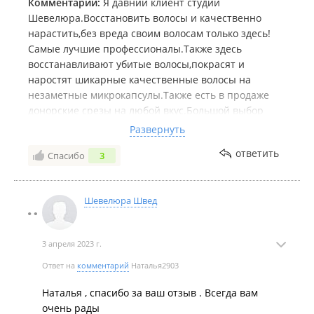
Комментарий:
Я давний клиент студии
Шевелюра.Восстановить волосы и качественно
нарастить,без вреда своим волосам только здесь!
Самые лучшие профессионалы.Также здесь
восстанавливают убитые волосы,покрасят и
наростят шикарные качественные волосы на
незаметные микрокапсулы.Также есть в продаже
донорские срезы на любой вкус.Большой выбор
уходовых продуктов для волос.И самое важное-
Развернуть
внимательные,доброжелательные мастера
ответить
Спасибо
3
предложат вкусняшки и теплый плед.Удобное
расположение студии,есть парковка.
Шевелюра Швед
3 апреля 2023 г.
Ответ на
комментарий
Наталья2903
Наталья , спасибо за ваш отзыв . Всегда вам
очень рады