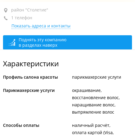
район "Столетие", пр-т 100-летия Владивостока, 28Б
район "Столетие"
1 телефон
+7 914 344-51-02
Показать адреса и контакты
закрыто, откроется в 10:00
Поднять эту компанию
в разделах наверх
Характеристики
Профиль салона красоты
парикмахерские услуги
Парикмахерские услуги
окрашивание
восстановление волос
наращивание волос
выпрямление волос
Способы оплаты
наличный расчёт
оплата картой (Visa,