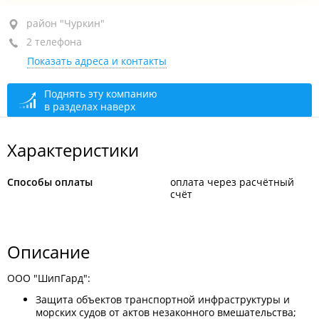
район "Чуркин", ул. Березовая, 25
район "Чуркин"
2 телефона
+7 914 703-54-74
Показать адреса и контакты
+7 (423) 273-54-74
круглосуточно
Поднять эту компанию
в разделах наверх
Администрация
сегодня закрыто
Характеристики
Способы оплаты
оплата через расчётный
счёт
Описание
OOO "ШипГард":
Защита объектов транспортной инфраструктуры и
морских судов от актов незаконного вмешательства;