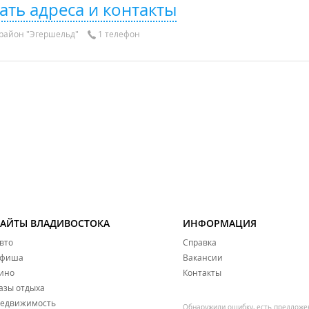
ать адреса и контакты
район "Эгершельд"
1 телефон
САЙТЫ ВЛАДИВОСТОКА
ИНФОРМАЦИЯ
вто
Справка
фиша
Вакансии
ино
Контакты
азы отдыха
едвижимость
Обнаружили ошибку, есть предложе