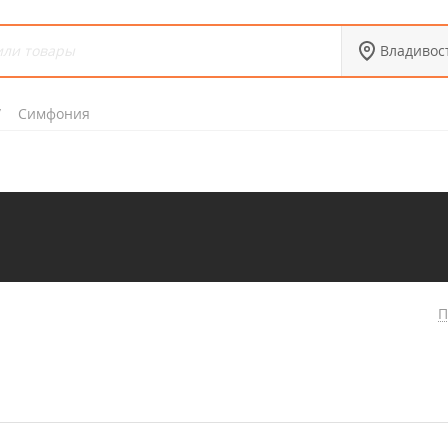
Владивос
Симфония
П