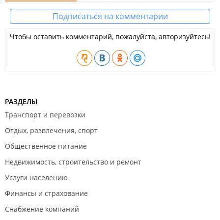
ООО "НОРМАН".
Подписаться на комментарии
Ген. подрядчик
Ноябрь 2021
Чтобы оставить комментарий, пожалуйста, авторизуйтесь!
ЗАО "СКДВ".
Пректировщик
ООО "Арх фонд".
Строительный контроль
РАЗДЕЛЫ
ООО "СКДВ".
Март 2021
Транспорт и перевозки
Отдых, развлечения, спорт
Общественное питание
Недвижимость, строительство и ремонт
Услуги населению
Финансы и страхование
Декабрь 2020
Снабжение компаний