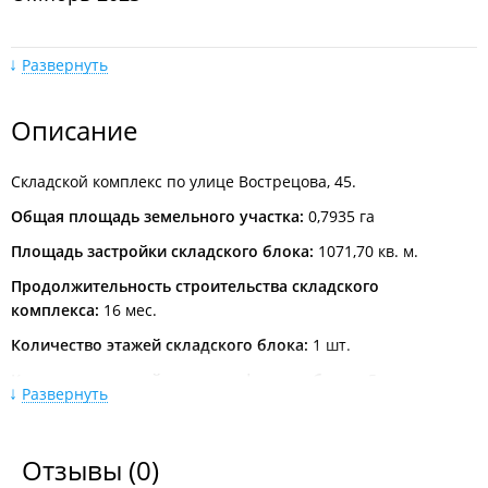
Развернуть
Описание
Апрель 2023
Складской комплекс по улице Вострецова, 45.
Общая площадь земельного участка:
0,7935 га
Площадь застройки складского блока:
1071,70 кв. м.
Продолжительность строительства складского
комплекса:
16 мес.
Количество этажей складского блока:
1 шт.
Май 2022
Количество этажей торгово-офисного блока:
5 шт.
Развернуть
Разрешение на строительство № RU 25304000-103/2016 от
04.04.2016 сроком действия по 20.08.2017г.
Отзывы
(0)
Заказчик