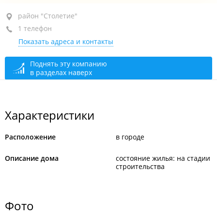
район "Столетие", ул. Вострецова, 45
район "Столетие"
1 телефон
Показать адреса и контакты
Поднять эту компанию
в разделах наверх
Характеристики
Расположение
в городе
Описание дома
состояние жилья: на стадии
строительства
Фото