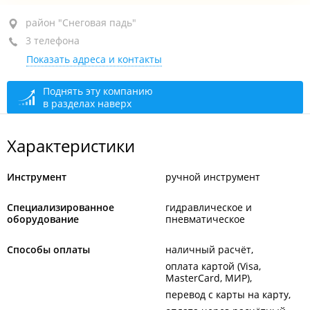
район "Снеговая падь", ул. Бородинская, 26 стр. 8
район "Снеговая падь"
3 телефона
+7 904 626-42-12
Показать адреса и контакты
+7 (423) 250-90-76
+7 908 440-90-76
Поднять эту компанию
в разделах наверх
сегодня закрыто
Характеристики
Инструмент
ручной инструмент
Специализированное
гидравлическое и
оборудование
пневматическое
Способы оплаты
наличный расчёт
оплата картой (Visa,
MasterCard, МИР)
перевод с карты на карту