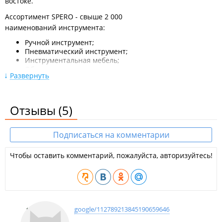
востоке.
Ассортимент SPERO - свыше 2 000
наименований инструмента:
Ручной инструмент;
Пневматический инструмент;
Инструментальная мебель;
Оборудование для кузовного ремонта;
Развернуть
Оборудование для автосервисов;
Оборудование для диагностических работ.
Инструмент марки SPERO подходит для работы в гараже или
Отзывы
(5)
автосервисе. Весь инструмент марки SPERO
сертифицирован, отвечает мировым стандартам и
Подписаться на комментарии
требованиям ГОСТа.
Доставка до транспортной компании осуществляется
Чтобы оставить комментарий, пожалуйста, авторизуйтесь!
бесплатно.
google/112789213845190659646