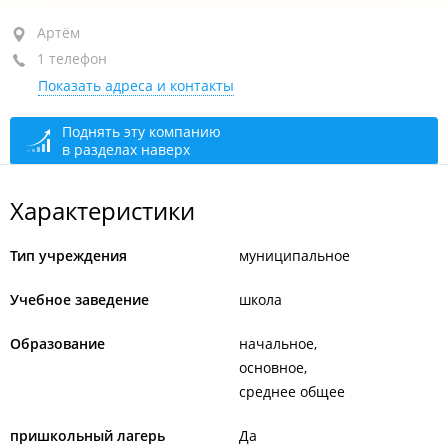
Артём, ул. Севастопольская, 27
Артём
1 телефон
+7 (423-37) 4-35-65
Показать адреса и контакты
сегодня закрыто
Поднять эту компанию
в разделах наверх
Характеристики
Тип учреждения
муниципальное
Учебное заведение
школа
Образование
начальное
основное
среднее общее
пришкольный лагерь
Да