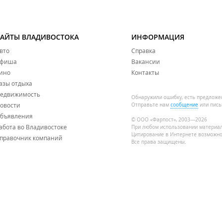
САЙТЫ ВЛАДИВОСТОКА
ИНФОРМАЦИЯ
вто
Справка
фиша
Вакансии
ино
Контакты
азы отдыха
едвижимость
Обнаружили ошибку, есть предложе
овости
Отправьте нам
сообщение
или пись
бъявления
© ООО «Фарпост», 2003—2026
абота во Владивостоке
При любом использовании материа
Цитирование в Интернете возможно
правочник компаний
Все права защищены.