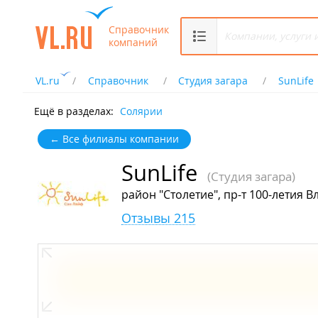
Справочник
компаний
VL.ru
Справочник
Студия загара
SunLife
Ещё в разделах:
Солярии
← Все филиалы компании
SunLife
(Студия загара)
район "Столетие", пр-т 100-летия В
Отзывы 215