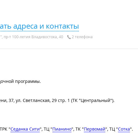
ать адреса и контакты
, пр-т 100-летия Владивостока, 40
2 телефона
идочной программы.
 37, ул. Светланская, 29 стр. 1 (ТК "Центральный").
 ТРК "
Седанка Сити
", ТЦ "
Пианино
", ТК "
Первомай
", ТЦ "
Сотка
".