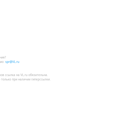
ния?
мо:
spr@VL.ru
лов
ссылка на VL.ru
обязательна.
 только при наличии гиперссылки.