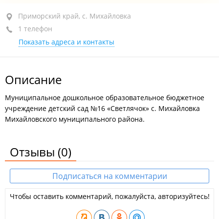
Приморский край, с. Михайловка, кв-л 3-й, 11
Приморский край, с. Михайловка
1 телефон
1-й этаж
Показать адреса и контакты
+7 (423-46) 2-36-85
открыто: 07:30–18:00
Описание
Муниципальное дошкольное образовательное бюджетное
учреждение детский сад №16 «Светлячок» с. Михайловка
Михайловского муниципального района.
Отзывы
(0)
Подписаться на комментарии
Чтобы оставить комментарий, пожалуйста, авторизуйтесь!