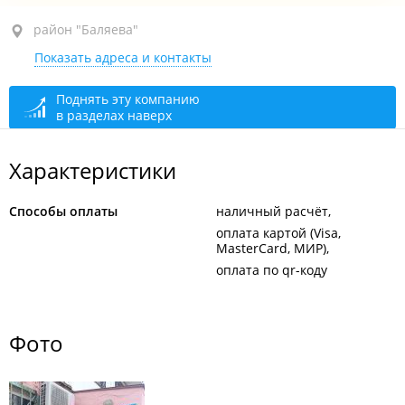
район "Баляева", ул. Луговая, 60
район "Баляева"
Показать адреса и контакты
цокольный этаж
открыто: 09:00–22:00
Поднять эту компанию
в разделах наверх
Характеристики
Способы оплаты
наличный расчёт
оплата картой (Visa,
MasterCard, МИР)
оплата по qr-коду
Фото