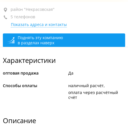
район "Некрасовская", ул. Проходная 4-я, 31
район "Некрасовская"
5 телефонов
оф. 25а
Показать адреса и контакты
+7 (423) 295-87-70
оптовая база
+7 908 995-87-70
Поднять эту компанию
в разделах наверх
+7 (423) 259-57-95
+7 908 449-57-95
Характеристики
+7 908 993-05-10
оптовая продажа
Да
сегодня закрыто
Способы оплаты
наличный расчёт
оплата через расчётный
счёт
Описание