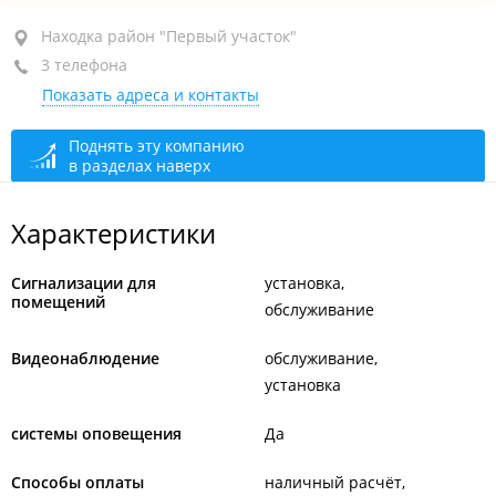
Находка, район "Первый участок", ул. Пирогова, 46
Находка район "Первый участок"
3 телефона
1-й этаж
Показать адреса и контакты
+7 (4236) 62-42-58
+7 (4236) 62-40-55
Поднять эту компанию
в разделах наверх
+7 924 124-00-01
сегодня закрыто
Характеристики
Сигнализации для
установка
помещений
обслуживание
Видеонаблюдение
обслуживание
установка
системы оповещения
Да
Способы оплаты
наличный расчёт