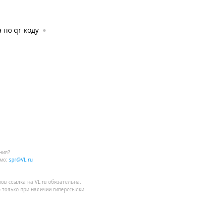
 по qr-коду
ния?
мо:
spr@VL.ru
лов
ссылка на VL.ru
обязательна.
 только при наличии гиперссылки.