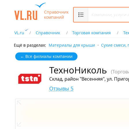
Справочник
компаний
VL.ru
Справочник
Торговая компания
Те
Ещё в разделах:
Материалы для крыши
Сухие смеси, 
← Все филиалы компании
ТехноНиколь
(Торгов
Склад, район "Весенняя", ул. Приго
Отзывы 5