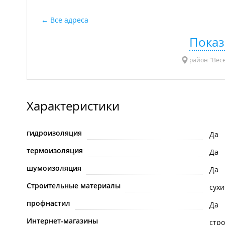
Все адреса
Показ
район "Весе
Характеристики
гидроизоляция
Да
термоизоляция
Да
шумоизоляция
Да
Строительные материалы
сухи
профнастил
Да
Интернет-магазины
стр