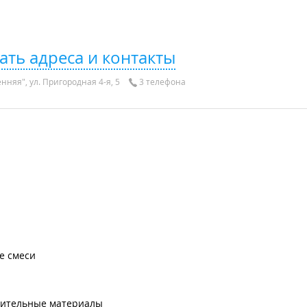
ать адреса и контакты
нняя", ул. Пригородная 4-я, 5
3 телефона
е смеси
оительные материалы