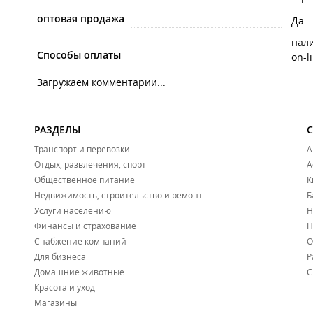
оптовая продажа
Да
нал
Способы оплаты
on-l
Загружаем комментарии...
РАЗДЕЛЫ
Транспорт и перевозки
А
Отдых, развлечения, спорт
А
Общественное питание
К
Недвижимость, строительство и ремонт
Б
Услуги населению
Н
Финансы и страхование
Н
Снабжение компаний
О
Для бизнеса
Р
Домашние животные
С
Красота и уход
Магазины