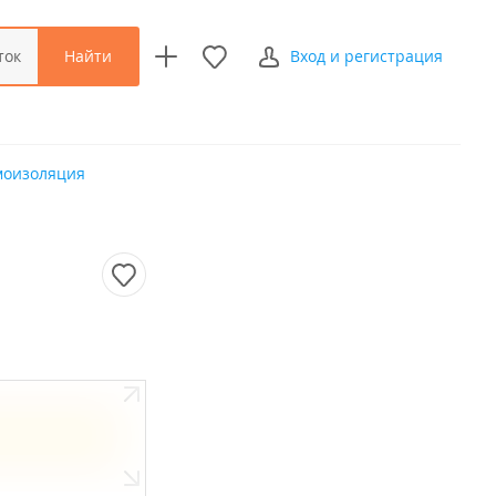
Найти
ток
Вход и регистрация
моизоляция