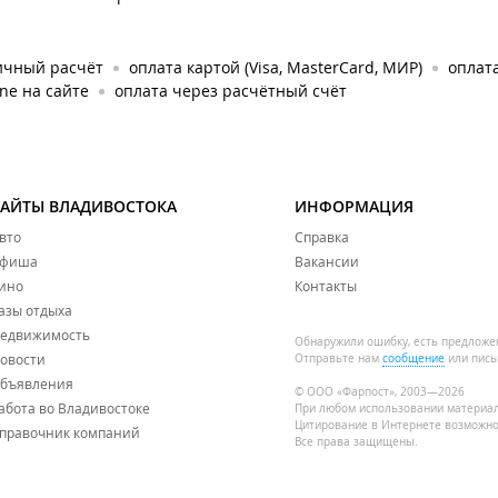
ичный расчёт
оплата картой (Visa, MasterCard, МИР)
оплата
ine на сайте
оплата через расчётный счёт
САЙТЫ ВЛАДИВОСТОКА
ИНФОРМАЦИЯ
вто
Справка
фиша
Вакансии
ино
Контакты
азы отдыха
едвижимость
Обнаружили ошибку, есть предложе
овости
Отправьте нам
сообщение
или пись
бъявления
© ООО «Фарпост», 2003—2026
абота во Владивостоке
При любом использовании материа
Цитирование в Интернете возможно
правочник компаний
Все права защищены.