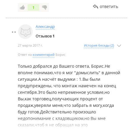
оплачивали данной картой. Карты у Вас при себе
ответить
1
не оказалось, т.к. оплачивала Евгения со своей
карты, сделка на ее имя, карта на ее имя,
заявление на возврат от ее имени. На каком
Александр
основании Вы, Александр, должны были
получить деньги оплаченные другим человеком?
Отзывов
1
В общем, Ваш отзыв я считаю некорректным и
27 марта 2017 г.
История беседы (2)
неправдивым, много выдумок и домыслов!
Всего наилучшего! Буду рад, если Вы лично мне
Ответ на
комментарий
Борис
сможете подтвердить написанное!
Только добрался до Вашего ответа, Борис.Не
вполне понимаю,что я мог "домыслить" в данной
ситуации.А насчёт выдумки : 1.Вы были
предупреждены, что монтаж намечен на конец
сентября.Это было непременное условие,но
Вы,как торговец,получающих процент от
продаж,уверяли меня,что забрать я могу,когда
буду готов.Действительно произошло
недопонимание с кладовщиком,но Вы мне
сказали,чтоб я не обращал на это
внимание.2.Почему цена оплаченной товара