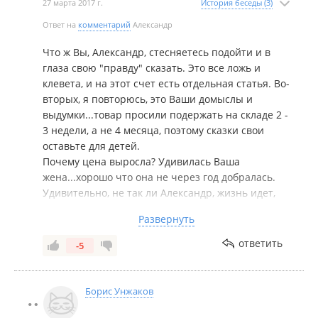
27 марта 2017 г.
История беседы (3)
Ответ на
комментарий
Александр
Что ж Вы, Александр, стесняетесь подойти и в
глаза свою "правду" сказать. Это все ложь и
клевета, и на этот счет есть отдельная статья. Во-
вторых, я повторюсь, это Ваши домыслы и
выдумки...товар просили подержать на складе 2 -
3 недели, а не 4 месяца, поэтому сказки свои
оставьте для детей.
Почему цена выросла? Удивилась Ваша
жена...хорошо что она не через год добралась.
Удивительно, не так ли Александр, жизнь идет,
цены меняются)))
Развернуть
У Вас такие смешные аргументы, и глупые
вопросы, что данную дискуссию можно
ответить
-5
прекращать...логики ноль, правды ноль.
Мой звонок? Какой еще звонок, Александр? Не
смешите, у меня даже номера нет, все
Борис Унжаков
переговоры велись с Евгенией, Вы лишь
исполнитель, который пляшет под ее дудку. Мне