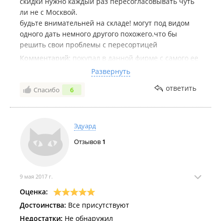
скидки нужно каждый раз пересогласовывать чуть
ли не с Москвой.
будьте внимательней на складе! могут под видом
одного дать немного другого похожего.что бы
решить свои проблемы с пересортицей
Комментарий:
покупал в данной фирме с самого ее
появления во Владивостоке, когда она находилась
Развернуть
на Военном шоссе. потом на Бородинской, потом на
ответить
Спасибо
6
Снеговой по первому адресу, потом на Снеговой по
нынешнему и вынужден был отказаться от покупок
в виду выше перечисленных недостатков. Ребята,
вы хоть немного по сторонам смотрите, как другие
Эдуард
торгуют, как работают с клиентами. Даже не к
Отзывов
1
ребятам менеджерам обращение, им то как раз
респект, а к Директорше ихней
9 мая 2017 г.
Оценка:
Достоинства:
Все присутствуют
Недостатки:
Не обнаружил