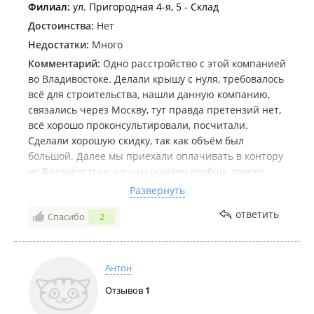
Филиал:
ул. Пригородная 4-я, 5 - Склад
Достоинства:
Нет
Недостатки:
Много
Комментарий:
Одно расстройство с этой компанией
во Владивостоке. Делали крышу с нуля, требовалось
всё для строительства, нашли данную компанию,
связались через Москву, тут правда претензий нет,
всё хорошо проконсультировали, посчитали.
Сделали хорошую скидку, так как объём был
большой. Далее мы приехали оплачивать в контору
во Владивостоке, но нам сказали вообще другую
сумму, скидку делать или не хотели, или
Развернуть
промолчали...Сразу мы не поняли, потому что
ответить
Спасибо
2
добирали ещё материал, а когда вышли начали
сравнивать цены, нам скидки никакой не было. Мы
вернулись назад, ещё раз показали фактуру с
Москвы и скидку. На что нам сказали, ой не увидела
Антон
сразу, хотя всё сразу обговаривалось. На что
Отзывов
1
надеялись не знаю. Но разница была приличная
примерно в 40000.