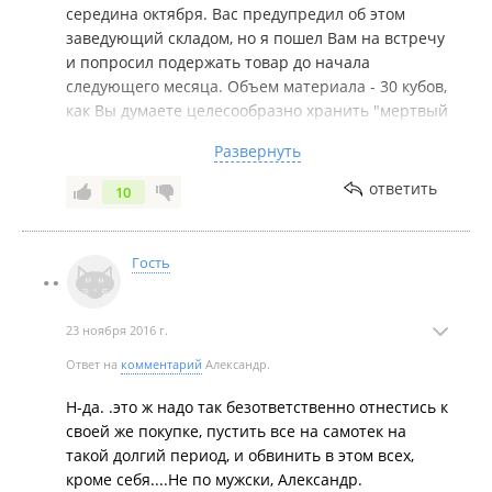
середина октября. Вас предупредил об этом
заведующий складом, но я пошел Вам на встречу
и попросил подержать товар до начала
следующего месяца. Объем материала - 30 кубов,
как Вы думаете целесообразно хранить "мертвый
груз" (оплаченный товар, которого не должно
Развернуть
быть на складе) 4 месяца, не имея возможности
привезти на его место другой товар и при этом
ответить
10
платить аренду за склад? Я думаю нет, и Вы сами
это понимаете.
Александр, касаемо Вашего недовольства моим
Гость
игнором, Вы не заметили очередь из 3х человек
около моего стола? Или я должен был при Вашем
появлении отказать всем и заняться Вашим
23 ноября 2016 г.
вопросом? По-моему все было честно, в порядке
Ответ на
комментарий
Александр.
очереди. Возврат был оформлен в течении 3-х
рабочих дней, как это положено по закону, чего и
Н-да. .это ж надо так безответственно отнестись к
требовала Ваша жена.
своей же покупке, пустить все на самотек на
Для того чтобы вернуть деньги, Вам необходимо
такой долгий период, и обвинить в этом всех,
было иметь при себе карту, т.к. покупку
кроме себя....Не по мужски, Александр.