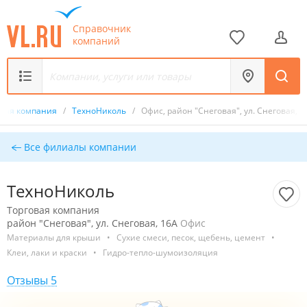
Справочник
компаний
овая компания
/
ТехноНиколь
/
Офис, район "Снеговая", ул. Снеговая, 1
Все филиалы компании
ТехноНиколь
Торговая компания
район "Снеговая", ул. Снеговая, 16А
Офис
Материалы для крыши
•
Сухие смеси, песок, щебень, цемент
•
Клеи, лаки и краски
•
Гидро-тепло-шумоизоляция
Отзывы 5