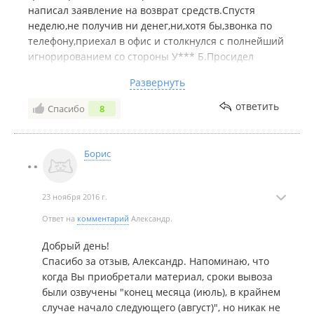
написал заявление на возврат средств.Спустя
неделю,не получив ни денег,ни,хотя бы,звонка по
телефону,приехал в офис и столкнулся с полнейший
игнорированием со стороны У*** Б.Просидел
30мин. только после настойчивых просьб услышал
Развернуть
ответ,что для получения денег,я должен был
приехать ещё раз и провести своей картой по их
ответить
Спасибо
8
терминалу.Через день приехал,сначала кассир
сказала,что её никто не предупреждал и денег в
кассе нет,на что я сказАл, чтоб перевели деньги на
Борис
карту.Ответ поразил-ждите ещё 5 дней. Поражён
отношением к клиентам,в особенности менеджером
У***. Б.
23 ноября 2016 г.
Ответ на
комментарий
Александр.
Добрый день!
Спасибо за отзыв, Александр. Напоминаю, что
когда Вы приобретали материал, сроки вывоза
были озвучены "конец месяца (июль), в крайнем
случае начало следующего (август)", но никак не