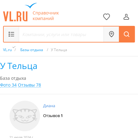
Справочник
компаний
VL.ru
/
Базы отдыха
/
У Тельца
У Тельца
База отдыха
Фото 34
Отзывы 78
Диана
Отзывов
1
21 июля 2024 г.