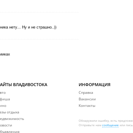
ика нету... Ну и не страшно..))
омиках
САЙТЫ ВЛАДИВОСТОКА
ИНФОРМАЦИЯ
вто
Справка
фиша
Вакансии
ино
Контакты
азы отдыха
едвижимость
Обнаружили ошибку, есть предложе
овости
Отправьте нам
сообщение
или пись
бъявления