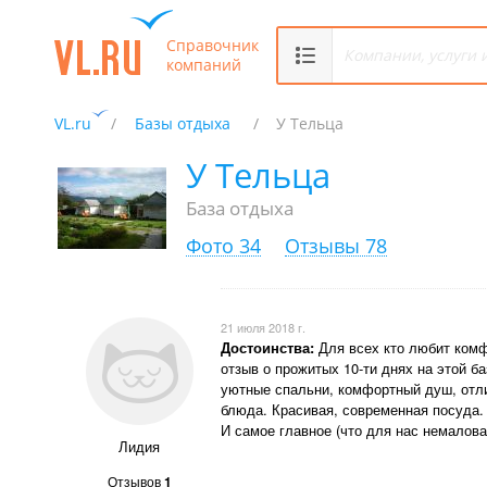
Справочник
компаний
VL.ru
Базы отдыха
У Тельца
У Тельца
База отдыха
Фото 34
Отзывы 78
21 июля 2018 г.
Достоинства:
Для всех кто любит комф
отзыв о прожитых 10-ти днях на этой б
уютные спальни, комфортный душ, отл
блюда. Красивая, современная посуда. 
И самое главное (что для нас немалов
Лидия
Отзывов
1