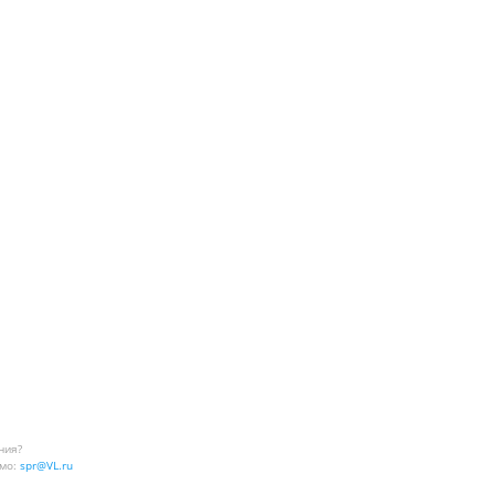
ния?
мо:
spr@VL.ru