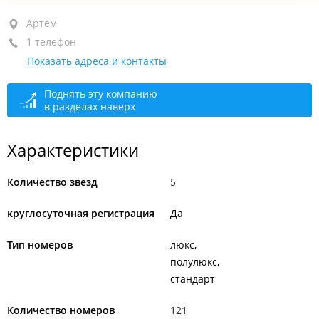
Артём, ул. бухта Муравьиная, 73
Артём
1 телефон
+7 (423) 246-88-88
Показать адреса и контакты
круглосуточно
Поднять эту компанию
в разделах наверх
Характеристики
Количество звезд
5
круглосуточная регистрация
Да
Тип номеров
люкс
полулюкс
стандарт
Количество номеров
121