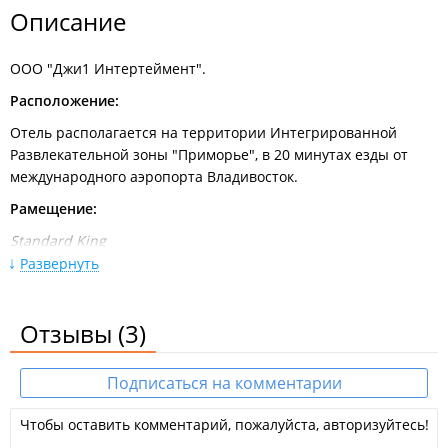
Описание
ООО "Джи1 Интертеймент".
Расположение:
Отель располагается на территории Интегрированной
Развлекательной зоны "Приморье", в 20 минутах езды от
международного аэропорта Владивосток.
Рамещение:
Standard King
Развернуть
Однокомнатные стандартные номера площадью от 24 до 32
м² созданы для комфортного пребывания. Каждый номер
оборудован большой двуспальной кроватью и зоной отдыха,
Отзывы
(3)
кофемашиной, а также мини-баром с разнообразным
алкоголем. Ванная комната оснащена душевой кабиной с
Подписаться на комментарии
тропическим душем.
Deluxe King
Чтобы оставить комментарий, пожалуйста, авторизуйтесь!
Улучшенная категория однокомнатных номеров площадью