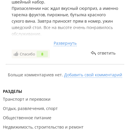
швейный набор.
гардеробная с дамским уголком. Ванная комната
Призаселении нас ждал вкусный сюрприз, а именно
оборудована всеми удобствами для отдыха после
тарелка фруктов, пирожные, бутылка красного
насыщенного дня: гидромассажной ванной и инфракрасной
сухого вина. Завтра приносят прям в номер, ужин
сауной с премиальными банными принадлежностями.
шведский стол. Все на высоте очень понравилось
Актуальную стоимость необходимо уточнять у
обслуживание.
администратора.
Цена номера сюита вышла 15000₽ на двоих, два
Развернуть
Компания также приглашает посетить:
санузла, огромная ванная с панорамным окном,
душевая, вообщем было очень просторно и
ответить
Спасибо
8
казино "Tigre De Cristal"
;
комфортно, а дизайн очень порадовал))
ресторан "88"
;
ресторан "Hot pot"
.
Больше комментариев нет.
Добавить свой комментарий
Гостиница в
Едином реестре объектов классификации в
сфере туристской индустрии
.
РАЗДЕЛЫ
Транспорт и перевозки
Отдых, развлечения, спорт
Общественное питание
Недвижимость, строительство и ремонт