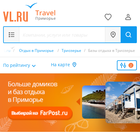
VL.ru
/
Отдых в Приморье
/
Триозерье
/
Базы отдыха в Триозерье
На карте
По рейтингу
2