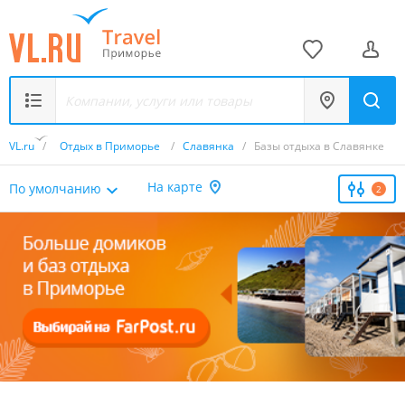
VL.ru
/
Отдых в Приморье
/
Славянка
/
Базы отдыха в Славянке
На карте
По умолчанию
2