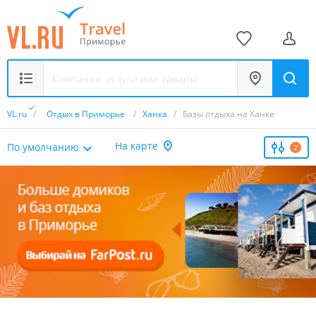
VL.ru
/
Отдых в Приморье
/
Ханка
/
Базы отдыха на Ханке
На карте
По умолчанию
2