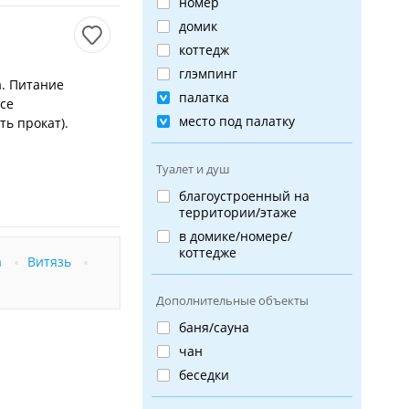
номер
домик
коттедж
глэмпинг
а. Питание
палатка
се
место под палатку
ть прокат).
Туалет и душ
благоустроенный на
территории/этаже
в домике/номере/
коттедже
а
Витязь
Дополнительные объекты
баня/сауна
чан
беседки