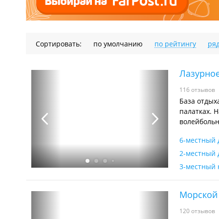
Сортировать:
по умолчанию
по рейтингу
ря
Лазурно
116 отзывов
База отдых
палатках. Н
волейбольн
6-местный
2-местный 
3-местный
Морской
120 отзывов