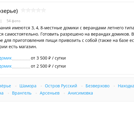
зерье)
54 фото
ания имеются 3, 4, 8-местные домики с верандами летнего тип
ся самостоятельно. Готовить разрешено на верандах домиков. В
е для приготовления пищи привозить с собой (также на базе ес
рии есть магазин.
домик
от 3 500
/ сутки
₽
домик
от 2 500
/ сутки
₽
зёрье
Шамора
Остров Русский
Безверхово
Находк
на
Врангель
Арсеньев
Анисимовка