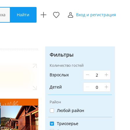
Найти
ыха
Вход и регистрация
Фильтры
Количество гостей
Взрослых
Детей
Район
Любой район
Триозерье