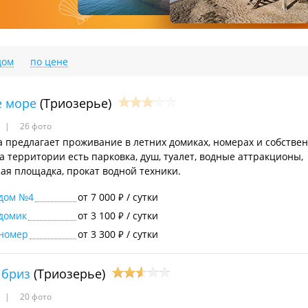
дом
по цене
е море
(Триозерье)
26 фото
а предлагает проживание в летних домиках, номерах и собстве
а территории есть парковка, душ, туалет, водные аттракционы,
ая площадка, прокат водной техники.
 дом №4
от 7 000
/ сутки
₽
домик
от 3 100
/ сутки
₽
 номер
от 3 300
/ сутки
₽
 бриз
(Триозерье)
20 фото