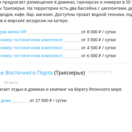
а предлагает размещение в домиках, таунхаусах и номерах в 50 
ы Триозерье. На территории есть два бассейна с шезлонгами, д
родок, кафе, бар, магазин. Доступны прокат водной техники, ло
в и морские экскурсии на катере.
дом мини-VIP
от 8 000
/ сутки
₽
номер гостиничном комплексе
от 3 000
/ сутки
₽
номер гостиничном комплексе
от 4 500
/ сутки
₽
номер гостиничном комплексе
от 6 000
/ сутки
₽
е Восточного Порта
(Триозерье)
63 фото
агает отдых в домиках и кемпинг на берегу Японского моря.
 дома
от 27 000
/ сутки
₽