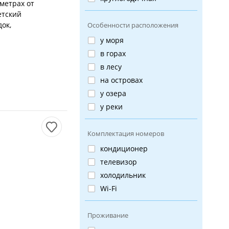
метрах от
етский
док,
Особенности расположения
у моря
в горах
в лесу
на островах
у озера
у реки
Комплектация номеров
кондиционер
телевизор
холодильник
Wi-Fi
Проживание