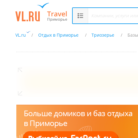
VL.ru
Отдых в Приморье
Триозерье
Базы