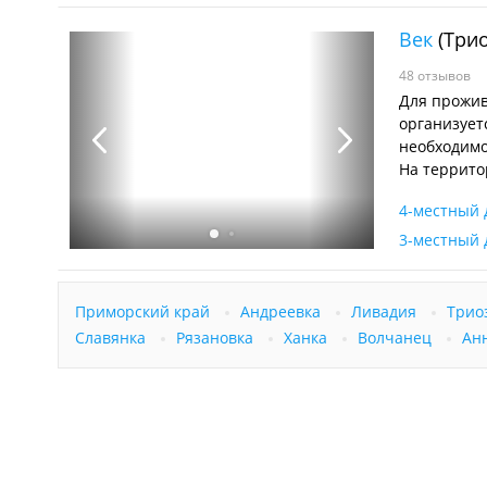
Век
(Трио
48 отзывов
Для прожив
организует
необходимо
На террито
4-местный 
3-местный 
Приморский край
Андреевка
Ливадия
Трио
Славянка
Рязановка
Ханка
Волчанец
Ан