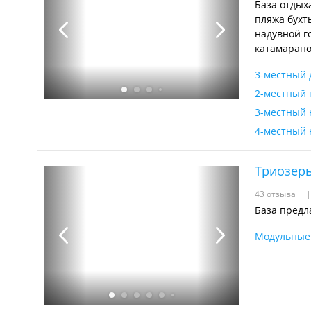
База отдых
пляжа бухт
надувной го
катамарано
3-местный 
2-местный 
3-местный 
4-местный 
Триозерь
43 отзыва
База предл
Модульные