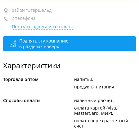
район "Эгершельд", ул. Верхнепортовая, 68В
район "Эгершельд"
2 телефона
пиццерия "Sicilian"
Показать адреса и контакты
+7 964 444-06-06
+7 914 790-14-59
Поднять эту компанию
в разделах наверх
открыто: 12:00–23:59
Характеристики
Торговля оптом
напитки
продукты питания
Способы оплаты
наличный расчёт
оплата картой (Visa,
MasterCard, МИР)
оплата через расчётный
счёт