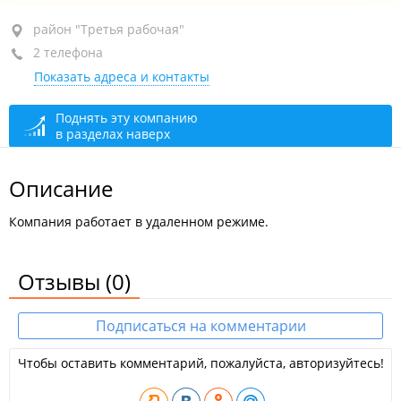
район "Третья рабочая", пр-т Красного Знамени,
район "Третья рабочая"
118
2 телефона
Показать адреса и контакты
оф. 48
+7 924 330-87-76
Поднять эту компанию
в разделах наверх
+7 908 992-27-59
По предварительному звонку
сегодня закрыто
Описание
Компания работает в удаленном режиме.
Отзывы
(0)
Подписаться на комментарии
Чтобы оставить комментарий, пожалуйста, авторизуйтесь!