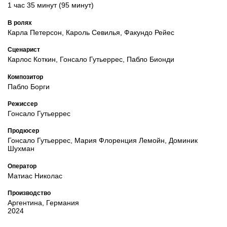
1 час 35 минут (95 минут)
В ролях
Карла Петерсон, Кароль Севилья, Факундо Рейес
Сценарист
Карлос Коткин, Гонсало Гутьеррес, Пабло Бионди
Композитор
Пабло Борги
Режиссер
Гонсало Гутьеррес
Продюсер
Гонсало Гутьеррес, Мария Флоренция Лемойн, Доминик
Шухман
Оператор
Матиас Николас
Производство
Аргентина, Германия
2024