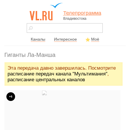
Телепрограмма
Владивостока
vl.ru - сайт
города
Владивостока
Каналы
Интересное
Моё
Гиганты Ла-Манша
Эта передача давно завершилась. Посмотрите
расписание передач канала "Мультимания"
,
расписание центральных каналов
+6