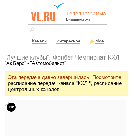
Телепрограмма
Владивостока
vl.ru - сайт
города
Владивостока
Каналы
Интересное
Моё
"Лучшие клубы". Фонбет Чемпионат КХЛ
"Ак Барс" - "Автомобилист"
Эта передача давно завершилась. Посмотрите
расписание передач канала "КХЛ "
,
расписание
центральных каналов
+12