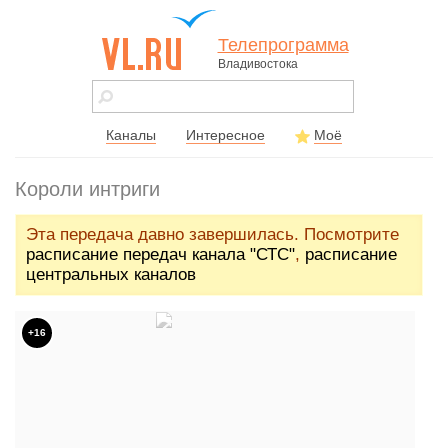
Телепрограмма
Владивостока
vl.ru - сайт
города
Владивостока
Каналы
Интересное
Моё
Короли интриги
Эта передача давно завершилась. Посмотрите
расписание передач канала "СТС"
,
расписание
центральных каналов
+16