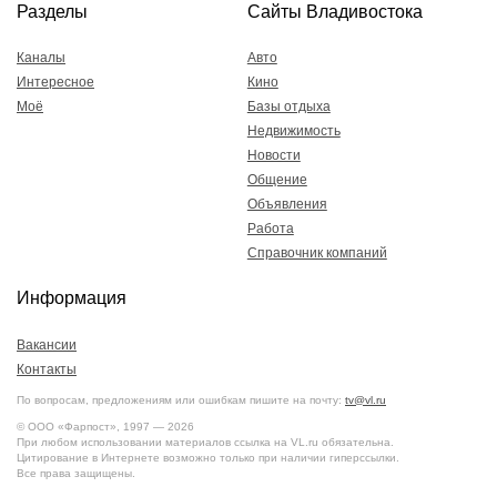
Разделы
Сайты Владивостока
Каналы
Авто
Интересное
Кино
Моё
Базы отдыха
Недвижимость
Новости
Общение
Объявления
Работа
Справочник компаний
Информация
Вакансии
Контакты
По вопросам, предложениям или ошибкам пишите на почту:
tv@vl.ru
© ООО «Фарпост», 1997 — 2026
При любом использовании материалов ссылка на VL.ru обязательна.
Цитирование в Интернете возможно только при наличии гиперссылки.
Все права защищены.