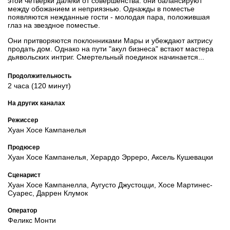
этой четверки далеки от совершенства: они балансируют
между обожанием и неприязнью. Однажды в поместье
появляются нежданные гости - молодая пара, положившая
глаз на звездное поместье.
Они притворяются поклонниками Мары и убеждают актрису
продать дом. Однако на пути "акул бизнеса" встают мастера
дьявольских интриг. Смертельный поединок начинается...
Продолжительность
2 часа (120 минут)
На других каналах
Режиссер
Хуан Хосе Кампанелья
Продюсер
Хуан Хосе Кампанелья, Херардо Эрреро, Аксель Кушевацки
Сценарист
Хуан Хосе Кампанелла, Аугусто Джустоцци, Хосе Мартинес-
Суарес, Даррен Клумок
Оператор
Феликс Монти