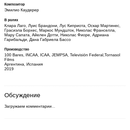
Композитор
Эмилио Каудерер
В ролях
Клара Лаго, Луис Брандони, Лус Киприота, Оскар Мартинес,
Грасиэла Борхес, Маркос Мундшток, Николас Франселла,
Мару Сапата, Айелен Дотти, Николас Фиоре, Адриана
Гарибальди, Дана Габриела Бассо
Производство
100 Bares, INCAA, ICAA, JEMPSA, Televisión Federal,Tornasol
Films
Аргентина, Испания
2019
Обсуждение
Загружаем комментарии...