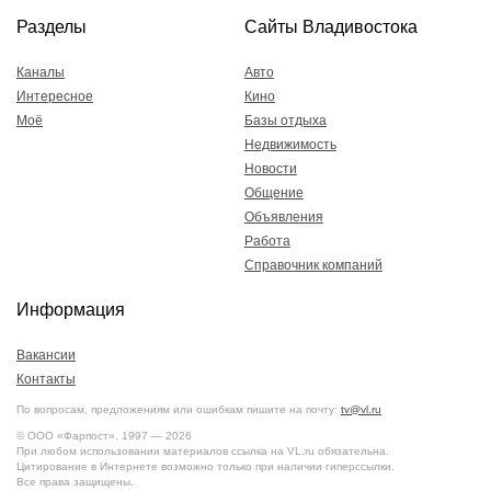
Разделы
Сайты Владивостока
Каналы
Авто
Интересное
Кино
Моё
Базы отдыха
Недвижимость
Новости
Общение
Объявления
Работа
Справочник компаний
Информация
Вакансии
Контакты
По вопросам, предложениям или ошибкам пишите на почту:
tv@vl.ru
© ООО «Фарпост», 1997 — 2026
При любом использовании материалов ссылка на VL.ru обязательна.
Цитирование в Интернете возможно только при наличии гиперссылки.
Все права защищены.