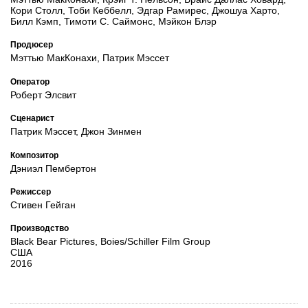
Кори Столл, Тоби Кеббелл, Эдгар Рамирес, Джошуа Харто,
Билл Кэмп, Тимоти С. Саймонс, Мэйкон Блэр
Продюсер
Мэттью МакКонахи, Патрик Мэссет
Оператор
Роберт Элсвит
Сценарист
Патрик Мэссет, Джон Зинмен
Композитор
Дэниэл Пембертон
Режиссер
Стивен Гейган
Производство
Black Bear Pictures, Boies/Schiller Film Group
США
2016