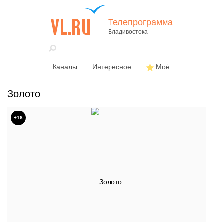
Телепрограмма
Владивостока
vl.ru - сайт
города
Владивостока
Каналы
Интересное
Моё
Золото
+16