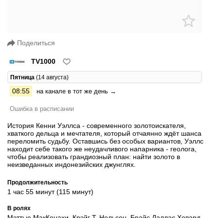
Поделиться
TV1000
Пятница
(14 августа)
08:55
на канале в тот же день →
Ошибка в расписании
История Кенни Уэллса - современного золотоискателя,
хваткого дельца и мечтателя, который отчаянно ждёт шанса
переломить судьбу. Оставшись без особых вариантов, Уэллс
находит себе такого же неудачливого напарника - геолога,
чтобы реализовать грандиозный план: найти золото в
неизведанных индонезийских джунглях.
Продолжительность
1 час 55 минут (115 минут)
В ролях
Мэттью МакКонахи, Крэйг Т. Нельсон, Брайс Даллас Ховард,