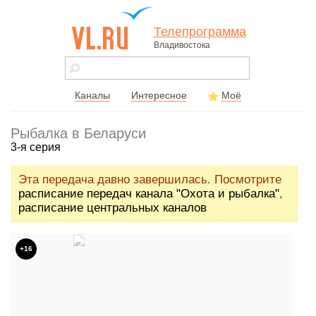
Телепрограмма
Владивостока
vl.ru - сайт
города
Владивостока
Каналы
Интересное
Моё
Рыбалка в Беларуси
3-я серия
Эта передача давно завершилась. Посмотрите
расписание передач канала "Охота и рыбалка"
,
расписание центральных каналов
+16