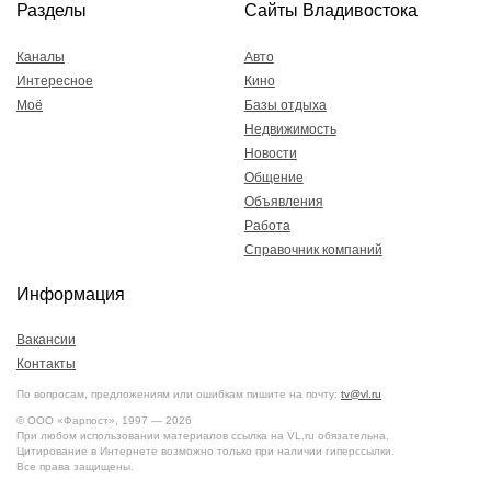
Разделы
Сайты Владивостока
Каналы
Авто
Интересное
Кино
Моё
Базы отдыха
Недвижимость
Новости
Общение
Объявления
Работа
Справочник компаний
Информация
Вакансии
Контакты
По вопросам, предложениям или ошибкам пишите на почту:
tv@vl.ru
© ООО «Фарпост», 1997 — 2026
При любом использовании материалов ссылка на VL.ru обязательна.
Цитирование в Интернете возможно только при наличии гиперссылки.
Все права защищены.