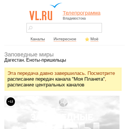
Телепрограмма
Владивостока
vl.ru - сайт
города
Владивостока
Каналы
Интересное
Моё
Заповедные миры
Дагестан. Еноты-пришельцы
Эта передача давно завершилась. Посмотрите
расписание передач канала "Моя Планета"
,
расписание центральных каналов
+12