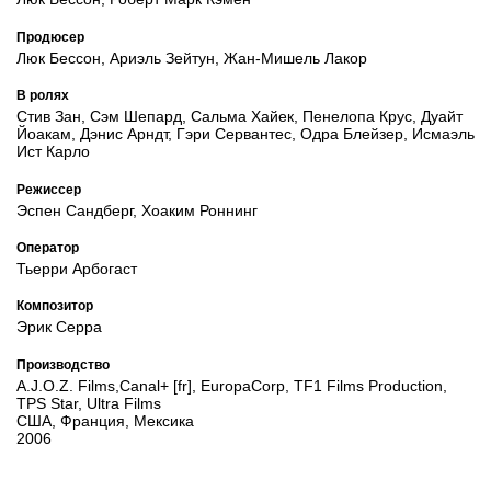
Продюсер
Люк Бессон, Ариэль Зейтун, Жан-Мишель Лакор
В ролях
Стив Зан, Сэм Шепард, Сальма Хайек, Пенелопа Крус, Дуайт
Йоакам, Дэнис Арндт, Гэри Сервантес, Одра Блейзер, Исмаэль
Ист Карло
Режиссер
Эспен Сандберг, Хоаким Роннинг
Оператор
Тьерри Арбогаст
Композитор
Эрик Серра
Производство
A.J.O.Z. Films,Canal+ [fr], EuropaCorp, TF1 Films Production,
TPS Star, Ultra Films
США, Франция, Мексика
2006