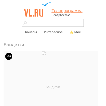
Телепрограмма
Владивостока
vl.ru - сайт
города
Владивостока
Каналы
Интересное
Моё
Бандитки
+18