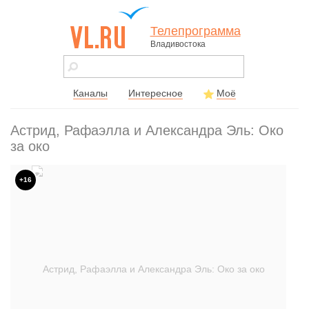
Телепрограмма
Владивостока
vl.ru - сайт
города
Владивостока
Каналы
Интересное
Моё
Астрид, Рафаэлла и Александра Эль: Око
за око
+16