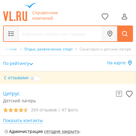
Справочник
компаний
равочник
/
Отдых, развлечения, спорт
/
Санатории и детские лагеря
На карте
По рейтингу
С отзывами
Цитрус
Детский лагерь
269 отзывов
|
47 фото
Показать контакты
Администрация
сегодня закрыто