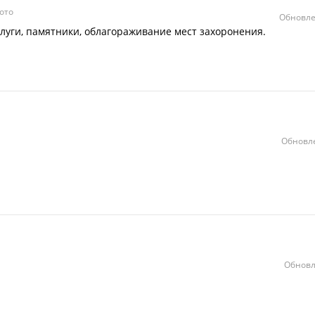
ото
Обновле
луги, памятники, облагораживание мест захоронения.
Обновле
Обновл