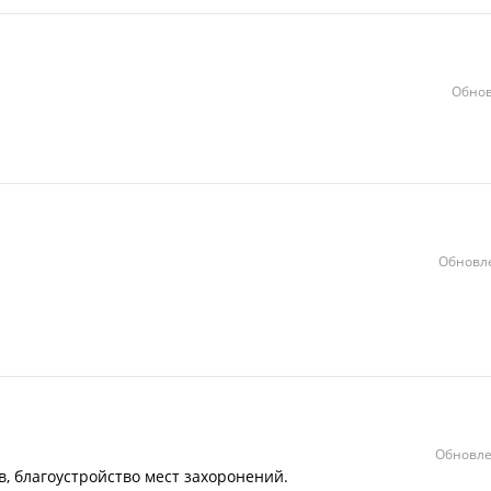
Обнов
Обновле
Обновле
, благоустройство мест захоронений.