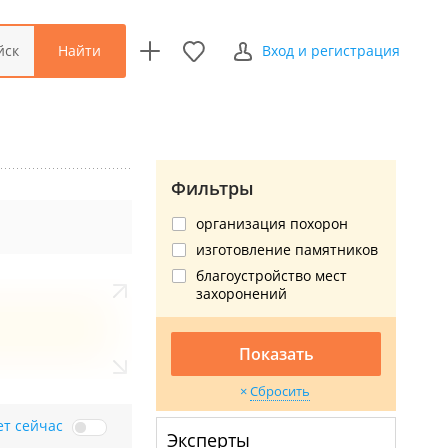
Найти
йск
Вход и регистрация
Фильтры
организация похорон
изготовление памятников
благоустройство мест
захоронений
Показать
Сбросить
ет сейчас
Эксперты