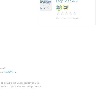
Егор Маркин
2 свежих отзыва
ния?
мо:
spr@VL.ru
лов
ссылка на VL.ru
обязательна.
 только при наличии гиперссылки.