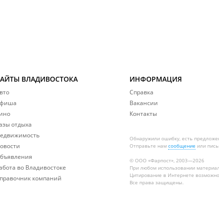
САЙТЫ ВЛАДИВОСТОКА
ИНФОРМАЦИЯ
вто
Справка
фиша
Вакансии
ино
Контакты
азы отдыха
едвижимость
Обнаружили ошибку, есть предложе
овости
Отправьте нам
сообщение
или пись
бъявления
© ООО «Фарпост», 2003—2026
абота во Владивостоке
При любом использовании материа
Цитирование в Интернете возможно
правочник компаний
Все права защищены.