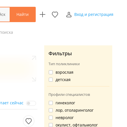
Найти
йск
Вход и регистрация
поиска
Фильтры
Тип поликлиники
взрослая
детская
Профили специалистов
отает сейчас
гинеколог
лор, отоларинголог
невролог
окулист, офтальмолог