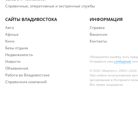
Справочные, оперативные и экстренные службы
САЙТЫ ВЛАДИВОСТОКА
ИНФОРМАЦИЯ
Авто
Справка
Афиша
Вакансии
Кино
Контакты
Базы отдыха
Недвижимость
Обнаружили ошибку, есть пре
Новости
Отправьте нам
сообщение
или
Объявления
© ООО «Фарпост», 2003—2026
Работа во Владивостоке
При любом использовании ма
Цитирование в Интернете возм
Справочник компаний
Все права защищены.