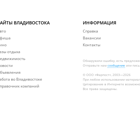
САЙТЫ ВЛАДИВОСТОКА
ИНФОРМАЦИЯ
вто
Справка
фиша
Вакансии
ино
Контакты
азы отдыха
едвижимость
Обнаружили ошибку, есть предложе
овости
Отправьте нам
сообщение
или пись
бъявления
© ООО «Фарпост», 2003—2026
абота во Владивостоке
При любом использовании материа
Цитирование в Интернете возможно
правочник компаний
Все права защищены.