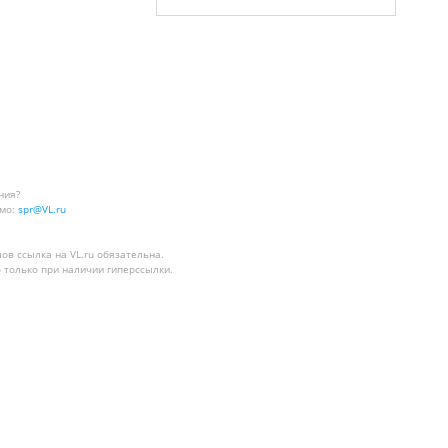
ния?
мо:
spr@VL.ru
лов
ссылка на VL.ru
обязательна.
 только при наличии гиперссылки.