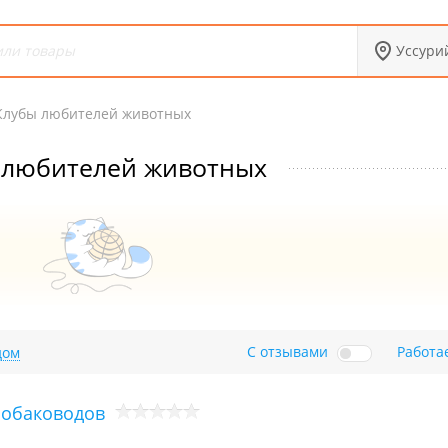
Уссури
Клубы любителей животных
 любителей животных
С отзывами
Работа
дом
собаководов