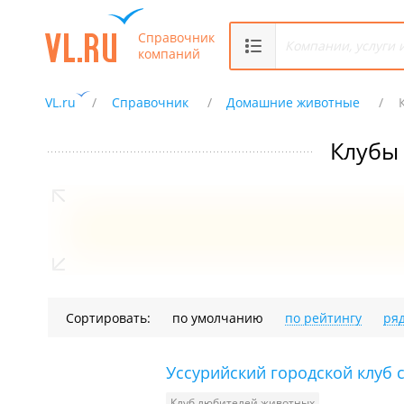
Справочник
компаний
VL.ru
Справочник
Домашние животные
Клубы
Сортировать:
по умолчанию
по рейтингу
ря
Уссурийский городской клуб 
Клуб любителей животных