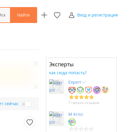
Найти
йск
Вход и регистрация
Эксперты
как сюда попасть?
Expert ✅
7 свежих отзывов
ет сейчас
M Kriss